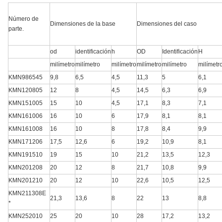
Número de
Dimensiones de la base
Dimensiones del caso
parte.
od
identificación
h
OD
Identificación
H
milímetro
milímetro
milímetro
milímetro
milímetro
milímetr
KMN986545
9,8
6,5
4,5
11,3
5
6,1
KMN120805
12
8
4,5
14,5
6,3
6,9
KMN151005
15
10
4,5
17,1
8,3
7,1
KMN161006
16
10
6
17,9
8,1
8,1
KMN161008
16
10
8
17,8
8,4
9,9
KMN171206
17,5
12,6
6
19,2
10,9
8,1
KMN191510
19
15
10
21,2
13,5
12,3
KMN201208
20
12
8
21,7
10,8
9,9
KMN201210
20
12
10
22,6
10,5
12,5
KMN211308E
21,3
13,6
8
22
13
8,8
*
KMN252010
25
20
10
28
17,2
13,2