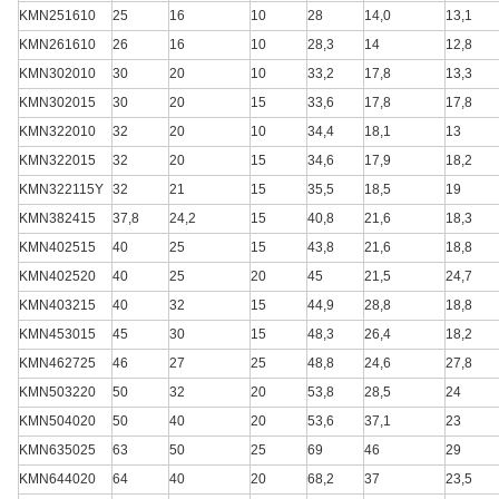
KMN251610
25
16
10
28
14,0
13,1
KMN261610
26
16
10
28,3
14
12,8
KMN302010
30
20
10
33,2
17,8
13,3
KMN302015
30
20
15
33,6
17,8
17,8
KMN322010
32
20
10
34,4
18,1
13
KMN322015
32
20
15
34,6
17,9
18,2
KMN322115Y
32
21
15
35,5
18,5
19
KMN382415
37,8
24,2
15
40,8
21,6
18,3
KMN402515
40
25
15
43,8
21,6
18,8
KMN402520
40
25
20
45
21,5
24,7
KMN403215
40
32
15
44,9
28,8
18,8
KMN453015
45
30
15
48,3
26,4
18,2
KMN462725
46
27
25
48,8
24,6
27,8
KMN503220
50
32
20
53,8
28,5
24
KMN504020
50
40
20
53,6
37,1
23
KMN635025
63
50
25
69
46
29
KMN644020
64
40
20
68,2
37
23,5