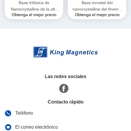
Base trifásica de
Base toroidal del
Nanocrystalline de la alta
nanocrystalline del finemet
Obtenga el mejor precio
Obtenga el mejor precio
permeabilidad para EMI
de la base de ferrita del alto
Common Mode Choke
rendimiento KMN20016030
T52*36*25
Las redes sociales
Contacto rápido
Teléfono
El correo electrónico