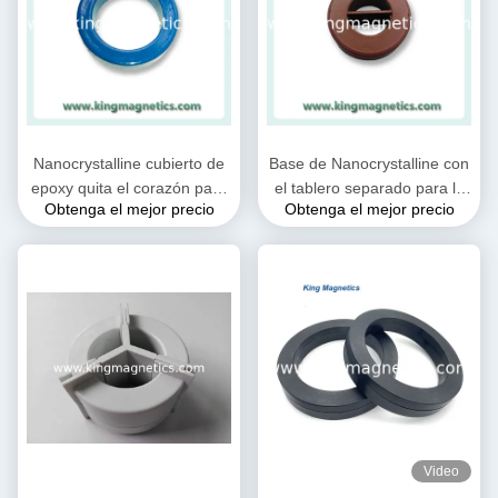
Nanocrystalline cubierto de
Base de Nanocrystalline con
epoxy quita el corazón para
el tablero separado para la
Obtenga el mejor precio
Obtenga el mejor precio
la obstrucción común del
obstrucción común N30-20-
modo del EMC y el
10 del modo
transformador corriente
Video