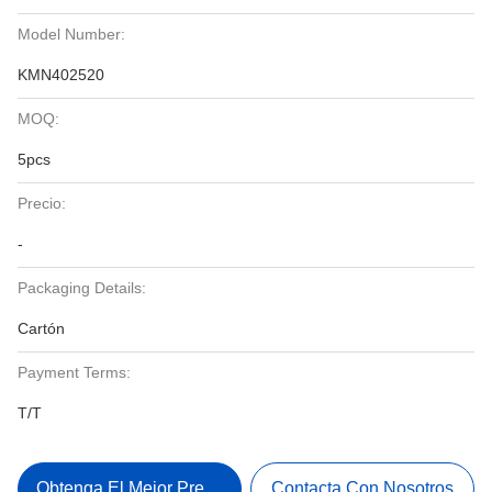
Model Number:
KMN402520
MOQ:
5pcs
Precio:
-
Packaging Details:
Cartón
Payment Terms:
T/T
Obtenga El Mejor Precio
Contacta Con Nosotros