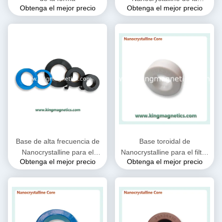
Obtenga el mejor precio
Obtenga el mejor precio
remanencia baja
Base de alta frecuencia de
Base toroidal de
Nanocrystalline para el
Nanocrystalline para el filtro
Obtenga el mejor precio
Obtenga el mejor precio
inductor de la bobina de
común N32-20-10 de la
obstrucción del CMC
obstrucción del modo del
suministrado por rey
IEC
Magnetics