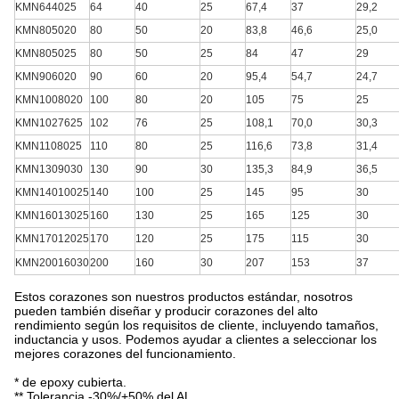
KMN644025
64
40
25
67,4
37
29,2
KMN805020
80
50
20
83,8
46,6
25,0
KMN805025
80
50
25
84
47
29
KMN906020
90
60
20
95,4
54,7
24,7
KMN1008020
100
80
20
105
75
25
KMN1027625
102
76
25
108,1
70,0
30,3
KMN1108025
110
80
25
116,6
73,8
31,4
KMN1309030
130
90
30
135,3
84,9
36,5
KMN14010025
140
100
25
145
95
30
KMN16013025
160
130
25
165
125
30
KMN17012025
170
120
25
175
115
30
KMN20016030
200
160
30
207
153
37
Estos corazones son nuestros productos estándar, nosotros
pueden también diseñar y producir corazones del alto
rendimiento según los requisitos de cliente, incluyendo tamaños,
inductancia y usos. Podemos ayudar a clientes a seleccionar los
mejores corazones del funcionamiento.
* de epoxy cubierta.
** Tolerancia -30%/+50% del AL