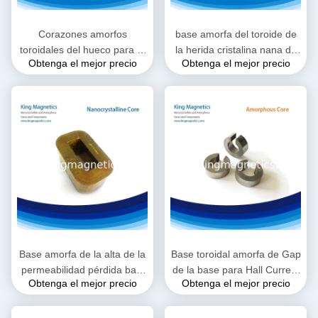
Corazones amorfos
base amorfa del toroide de
toroidales del hueco para el
la herida cristalina nana de
Obtenga el mejor precio
Obtenga el mejor precio
sensor del pasillo
la tira del Pasillo-sensor con
hueco
Base amorfa de la alta de la
Base toroidal amorfa de Gap
permeabilidad pérdida baja
de la base para Hall Current
Obtenga el mejor precio
Obtenga el mejor precio
de la base
Sensor 1000A