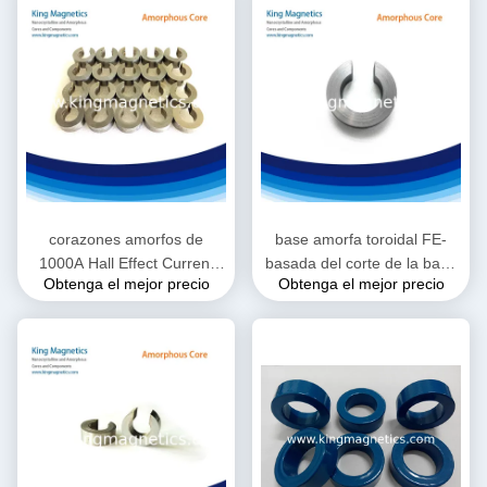
corazones amorfos de
base amorfa toroidal FE-
1000A Hall Effect Current
basada del corte de la base
Obtenga el mejor precio
Obtenga el mejor precio
Sensor Consentrator Gap
de Nanocrystalline para Hall
Current Sensor