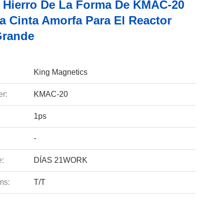
 Hierro De La Forma De KMAC-20
a Cinta Amorfa Para El Reactor
Grande
King Magnetics
r:
KMAC-20
1ps
-
e:
DÍAS 21WORK
ms:
T/T