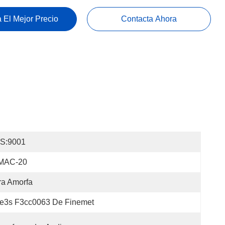
 El Mejor Precio
Contacta Ahora
OS:9001
MAC-20
ra Amorfa
ie3s F3cc0063 De Finemet