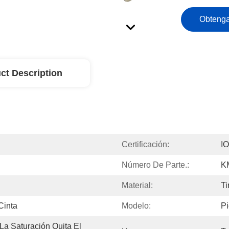
Obtenga
ct Description
Certificación:
I
Número De Parte.:
K
Material:
Ti
Cinta
Modelo:
P
La Saturación Quita El 