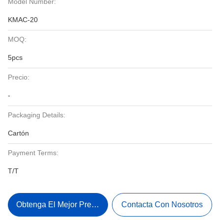
Model Number:
KMAC-20
MOQ:
5pcs
Precio:
-
Packaging Details:
Cartón
Payment Terms:
T/T
Obtenga El Mejor Precio
Contacta Con Nosotros