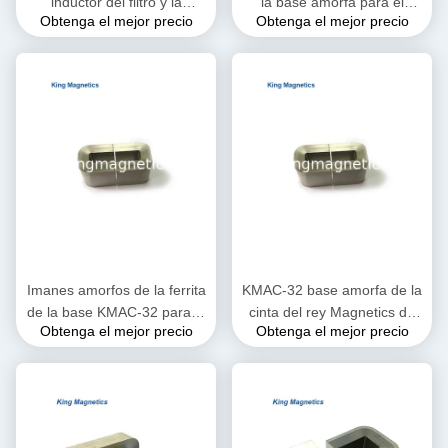
inductor del filtro y la
la base amorfa para el
Obtenga el mejor precio
Obtenga el mejor precio
obstrucción de PFC hechos
transformador de alta
de la cinta de alta calidad
frecuencia y audio
Imanes amorfos de la ferrita
KMAC-32 base amorfa de la
de la base KMAC-32 para la
cinta del rey Magnetics de
Obtenga el mejor precio
Obtenga el mejor precio
alta densidad de flujo de la
los metglass del no-cristal
saturación
fino c del amcc 200