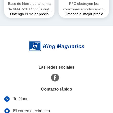
Base de hierro de la forma
PFC obstruyen los
de KMAC-20 C con la cinta
corazones amorfos amcc-
Obtenga el mejor precio
Obtenga el mejor precio
amorfa para el reactor actual
100 de los metglas c
grande
Las redes sociales
Contacto rápido
Teléfono
El correo electrónico