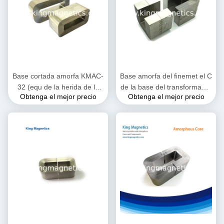
Base cortada amorfa KMAC-
Base amorfa del finemet el C
32 (equ de la herida de la
de la base del transformador
Obtenga el mejor precio
Obtenga el mejor precio
cinta de KMAC-32 Metglas.
del alto rendimiento KMAC-
AMCC-32)
20