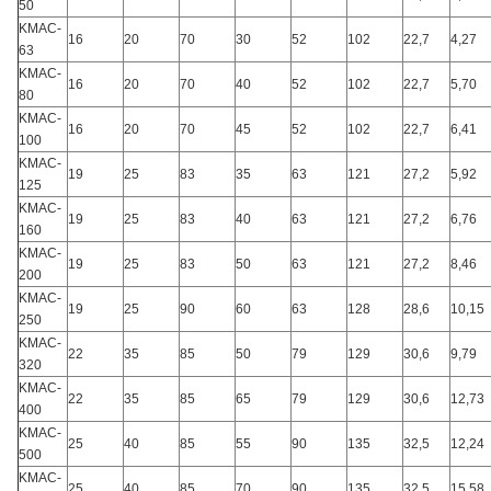
50
KMAC-
16
20
70
30
52
102
22,7
4,27
63
KMAC-
16
20
70
40
52
102
22,7
5,70
80
KMAC-
16
20
70
45
52
102
22,7
6,41
100
KMAC-
19
25
83
35
63
121
27,2
5,92
125
KMAC-
19
25
83
40
63
121
27,2
6,76
160
KMAC-
19
25
83
50
63
121
27,2
8,46
200
KMAC-
19
25
90
60
63
128
28,6
10,15
250
KMAC-
22
35
85
50
79
129
30,6
9,79
320
KMAC-
22
35
85
65
79
129
30,6
12,73
400
KMAC-
25
40
85
55
90
135
32,5
12,24
500
KMAC-
25
40
85
70
90
135
32,5
15,58