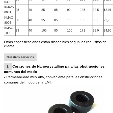
630
KMAC-
25
40
85
85
90
135
32,5
18,91
800A
KMAC-
30
40
95
85
100
155
36,1
22,70
800B
KMAC-
33
40
105
85
106
171
39,0
24,96
1000
Otras especificaciones están disponibles según los requisitos de
cliente.
Nuestros servicios
Corazones de Nanocrystalline para las obstrucciones
1.
comunes del modo
-
Permeabilidad muy alta, conveniente para las obstrucciones
comunes del modo de la EMI.